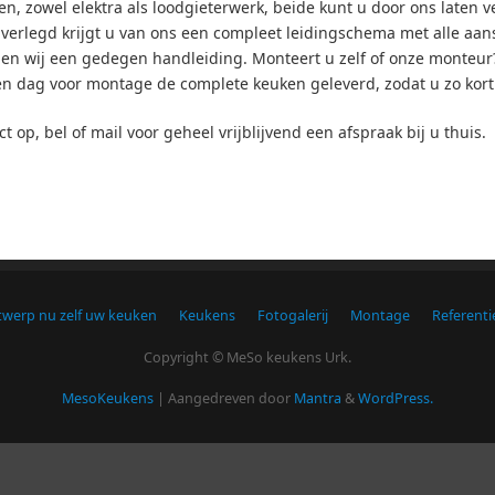
n, zowel elektra als loodgieterwerk, beide kunt u door ons laten v
 verlegd krijgt u van ons een compleet leidingschema met alle aa
n wij een gedegen handleiding. Monteert u zelf of onze monteur? U 
 dag voor montage de complete keuken geleverd, zodat u zo kort 
p, bel of mail voor geheel vrijblijvend een afspraak bij u thuis.
werp nu zelf uw keuken
Keukens
Fotogalerij
Montage
Referenti
Copyright © MeSo keukens Urk.
MesoKeukens
| Aangedreven door
Mantra
&
WordPress.